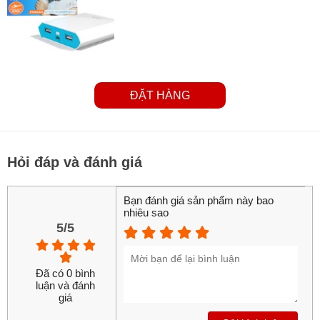
Với dung lượng lớn lên đến 10400 mAh thì các bạn có thể
sạc cho chiếc iphone 6s hoặc iphone 7, 5 lần đầy pin và sản
ĐẶT HÀNG
phẩn này cũng hỗ trợ cả 2 dòng là là 1A và 2.1A để phù hợp
với cả Iphone và cả các thiệt bị Androi cực kỳ tiện lợi.
Hỏi đáp và đánh giá
Bạn đánh giá sản phẩm này bao
nhiêu sao
5/5
Đã có 0 bình
luận và đánh
giá
Có tích hợp thêm đèn thông báo dung lượng pin mà sản