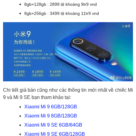
8gb+128gb : 2899 tệ khoảng 9tr9 vnd
8gb+256gb : 3499 tệ khoảng 11tr9 vnd
Chi tiết giá bán cũng như các thông tin mới nhất về chiếc Mi
9 và Mi 9 SE bạn tham khảo tại:
Xiaomi Mi 9 6GB/128GB
Xiaomi Mi 9 8GB/128GB
Xiaomi Mi 9 SE 6GB/64GB
Xiaomi Mi 9 SE 6GB/128GB