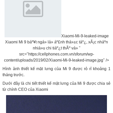
Xiaomi-Mi-9-leaked-image
Xiaomi Mi 9 báº¥t ngá» lá» áº£nh thá»±c táº¿, xÃ¡c nháº­n
nhiá»u chi tiáº¿t thÃº vá» "
src="https://cellphones.com.vn/sforum/wp-
content/uploads/2019/02/Xiaomi-Mi-9-leaked-image.jpg" />
Hình ảnh thiết kế mặt lưng của Mi 9 được rỏ rỉ khoảng 1
tháng trước.
Dưới đây là chi tiết thiết kế mặt lưng của Mi 9 được chia sẻ
từ chính CEO của Xiaomi