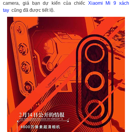
camera, giá bạn dự kiến của chiếc
Xiaomi Mi 9 xách
tay
cũng đã được tiết lộ.