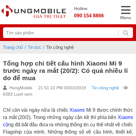
Hotline
090 154 8866
Menu
Trang chủ
Tin tức
Tin công nghệ
Tổng hợp chi tiết cấu hình Xiaomi Mi 9
trước ngày ra mắt (20/2): Có quá nhiều lí
do để mua
HungMobile
21:51:22 PM 03/02/2019
Tin công nghệ
6383 Lượt xem
Chỉ còn vài ngày nữa là chiếc
Xiaomi
Mi 9 được chính thức
ra mắt (20/2). Trong những ngày cận kề thì phía bên
Xiaomi
cũ
ng đã bắt đầu đưa ra những thông tin cụ thể nhất về chiếc
Flagship của mình. Những thông số về cấu hình, thiết kế,