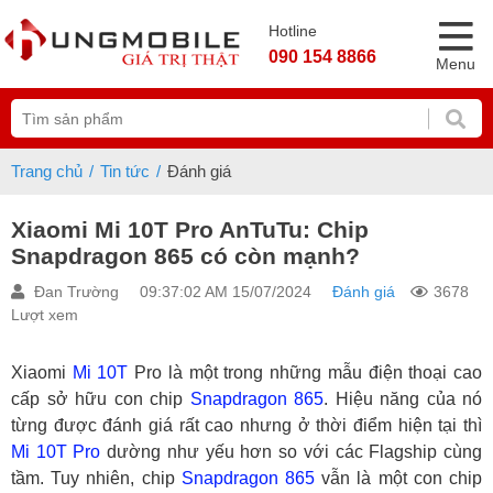
Hotline
090 154 8866
Menu
Trang chủ
Tin tức
Đánh giá
Xiaomi Mi 10T Pro AnTuTu: Chip
Snapdragon 865 có còn mạnh?
Đan Trường
09:37:02 AM 15/07/2024
Đánh giá
3678
Lượt xem
Xiaomi
Mi 10T
Pro là một trong những mẫu điện thoại cao
cấp sở hữu con chip
Snapdragon 865
. Hiệu năng của nó
từng được đánh giá rất cao nhưng ở thời điểm hiện tại thì
Mi 10T Pro
dường như yếu hơn so với các Flagship cùng
tầm. Tuy nhiên, chip
Snapdragon 865
vẫn là một con chip