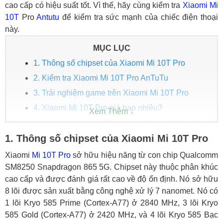
cao cấp có hiệu suất tốt. Vì thế, hãy cùng kiểm tra
Xiaomi
Mi
10T
Pro
Antutu
để kiểm tra sức mạnh của chiếc điện thoại
này.
MỤC LỤC
1. Thông số chipset của Xiaomi Mi 10T Pro
2. Kiểm tra Xiaomi Mi 10T Pro AnTuTu
3. Trải nghiệm game trên Xiaomi Mi 10T Pro
4. Xiaomi Mi 10T Pro giá bao nhiêu?
1. Thông số chipset của Xiaomi Mi 10T Pro
Xiaomi
Mi 10T Pro
sở hữu hiệu năng từ con chip Qualcomm
SM8250 Snapdragon 865 5G. Chipset này thuộc phân khúc
cao cấp và được đánh giá rất cao về độ ổn định. Nó sở hữu
8 lõi được sản xuất bằng công nghệ xử lý 7 nanomet. Nó có
1 lõi Kryo 585 Prime (Cortex-A77) ở 2840 MHz, 3 lõi Kryo
585 Gold (Cortex-A77) ở 2420 MHz, và 4 lõi Kryo 585 Bạc