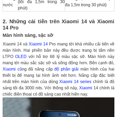
(tối đa 1,5m trong 30
nước
đa 1,5m trong 30 phút)
phút)
2. Những cải tiến trên Xiaomi 14 và Xiaomi
14 Pro
Màn hình sáng, sặc sỡ
Xiaomi 14 và
Xiaomi 14
Pro mang tới khá nhiều cải tiến về
màn hình. Hai phiên bản này đều được trang bị tấm nền
LTPO
OLED
với hỗ trợ 68 tỷ màu sặc sỡ. Màn hình này
mang tới màu sắc sặc sỡ và sống động hơn. Bên cạnh đó,
Xiaomi cũ
ng đã nâng cấp
độ phân giải
màn hình của hai
thiết bị để mang lại hình ảnh nét hơn. Nâng cấp đặc biệt
nhất trên màn hình của dòng
Xiaomi 14 series
chính là độ
sáng tối đa 3000 nits. Với thông số này,
Xiaomi
14 chính là
chiếc điện thoại có độ sáng cao nhất hiện nay.