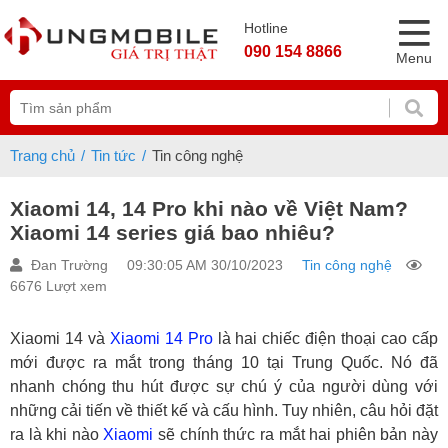
Hotline
090 154 8866
Menu
Trang chủ
Tin tức
Tin công nghệ
Xiaomi 14, 14 Pro khi nào về Việt Nam?
Xiaomi 14 series giá bao nhiêu?
Đan Trường
09:30:05 AM 30/10/2023
Tin công nghệ
6676 Lượt xem
Xiaomi 14 và
Xiaomi 14 Pro
là hai chiếc điện thoại cao cấp
mới được ra mắt trong tháng 10 tại Trung Quốc. Nó đã
nhanh chóng thu hút được sự chú ý của người dùng với
những cải tiến về thiết kế và cấu hình. Tuy nhiên, câu hỏi đặt
ra là khi nào
Xiaomi
sẽ chính thức ra mắt hai phiên bản này