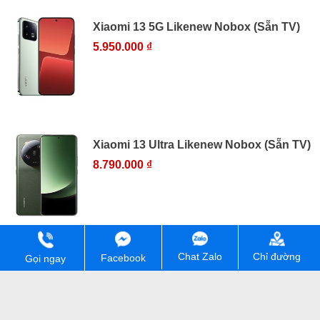
Xiaomi 13 5G Likenew Nobox (Sẵn TV)
5.950.000 ₫
Xiaomi 13 Ultra Likenew Nobox (Sẵn TV)
8.790.000 ₫
Chỉ đường
Chat Zalo
Facebook
Gọi ngay
Xiaomi 14 5G Mới 100% (Sẵn TV)
11.390.000 ₫