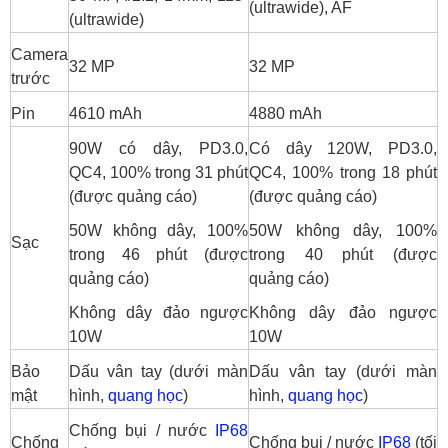
(ultrawide), AF
(ultrawide)
Camera
32 MP
32 MP
trước
Pin
4610 mAh
4880 mAh
90W có dây, PD3.0,
Có dây 120W, PD3.0,
QC4, 100% trong 31 phút
QC4, 100% trong 18 phút
(được quảng cáo)
(được quảng cáo)
50W không dây, 100%
50W không dây, 100%
Sạc
trong 46 phút (được
trong 40 phút (được
quảng cáo)
quảng cáo)
Không dây đảo ngược
Không dây đảo ngược
10W
10W
Bảo
Dấu vân tay (dưới màn
Dấu vân tay (dưới màn
mật
hình,
quang học
)
hình,
quang học
)
Chống bụi / nước
IP68
Chống
Chống bụi / nước
IP68
(tối