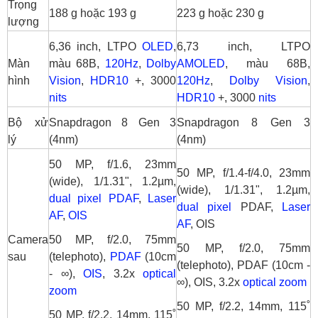
Trọng
188 g hoặc 193 g
223 g hoặc 230 g
lượng
6,36 inch, LTPO
OLED
,
6,73 inch, LTPO
Màn
màu 68B,
120Hz
,
Dolby
AMOLED
, màu 68B,
hình
Vision
,
HDR10
+, 3000
120Hz
,
Dolby Vision
,
nits
HDR10
+, 3000
nits
Bộ xử
Snapdragon 8 Gen 3
Snapdragon 8 Gen 3
lý
(4nm)
(4nm)
50 MP, f/1.6, 23mm
50 MP, f/1.4-f/4.0, 23mm
(wide), 1/1.31", 1.2µm,
(wide), 1/1.31", 1.2µm,
dual pixel
PDAF
,
Laser
dual pixel
PDAF,
Laser
AF
,
OIS
AF
, OIS
Camera
50 MP, f/2.0, 75mm
50 MP, f/2.0, 75mm
sau
(telephoto),
PDAF
(10cm
(telephoto), PDAF (10cm -
- ∞),
OIS
, 3.2x
optical
∞), OIS, 3.2x
optical zoom
zoom
50 MP, f/2.2, 14mm, 115˚
50 MP, f/2.2, 14mm, 115˚