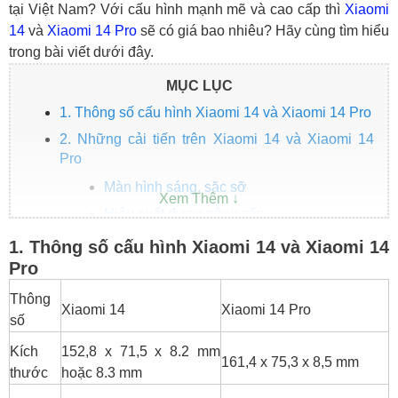
tại Việt Nam? Với cấu hình mạnh mẽ và cao cấp thì
Xiaomi
14
và
Xiaomi 14 Pro
sẽ có giá bao nhiêu? Hãy cùng tìm hiểu
trong bài viết dưới đây.
MỤC LỤC
1. Thông số cấu hình Xiaomi 14 và Xiaomi 14 Pro
2. Những cải tiến trên Xiaomi 14 và Xiaomi 14
Pro
Màn hình sáng, sặc sỡ
Hiệu suất được nâng cấp
Camera LEICA được tối ưu
1. Thông số cấu hình Xiaomi 14 và Xiaomi 14
Pro
3. Xiaomi 14, 14 Pro khi nào về Việt Nam?
Thông
Xiaomi 14
Xiaomi 14 Pro
số
Kích
152,8 x 71,5 x 8.2 mm
161,4 x 75,3 x 8,5 mm
thước
hoặc 8.3 mm