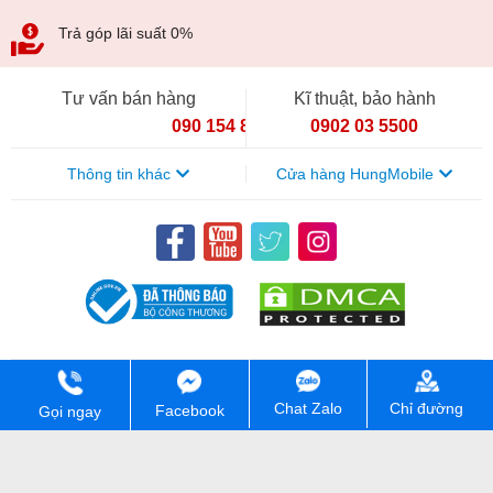
Trả góp lãi suất 0%
Tư vấn bán hàng
Kĩ thuật, bảo hành
090 154 8866
0902 03 5500
Thông tin khác
Cửa hàng HungMobile
CÔNG TY TNHH HUNGMOBILE. Mã số thuế: 0111448213. Số
Chỉ đường
Chat Zalo
Facebook
Gọi ngay
đăng kí kinh doanh: 0111448213. Ngày cấp 07/04/2026