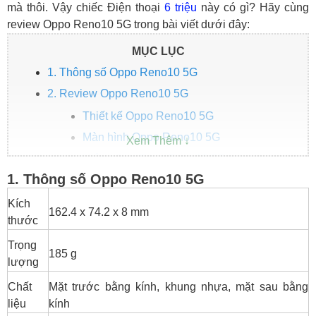
mà thôi. Vậy chiếc Điện thoại
6 triệu
này có gì? Hãy cùng
review Oppo Reno10 5G trong bài viết dưới đây:
MỤC LỤC
1. Thông số Oppo Reno10 5G
2. Review Oppo Reno10 5G
Thiết kế Oppo Reno10 5G
Màn hình Oppo Reno10 5G
Hiệu năng Oppo Reno10 5G
1. Thông số Oppo Reno10 5G
Camera Oppo Reno10 5G
Pin, sạc Oppo Reno10 5G
Kích
162.4 x 74.2 x 8 mm
thước
3. Mua Oppo Reno10 5G giá rẻ ở đâu?
4. Kết luận
Trọng
185 g
lượng
Chất
Mặt trước bằng kính, khung nhựa, mặt sau bằng
liệu
kính