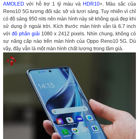
AMOLED
với hỗ trợ 1 tỷ màu và
HDR10
+. Màu sắc của
Reno10 5G tương đối sặc sỡ và tươi sáng. Tuy nhiên vì chỉ
có độ sáng 950 nits nên màn hình này sẽ không quá đẹp khi
sử dụng ở ngoài trời. Kích thước màn hình vẫn là 6.7 inch
với
độ phân giải
1080 x 2412 pixels. Nhìn chung, không có
sự nâng cấp nào trên màn hình của Oppo Reno10 5G. Dù
vậy, đây vẫn là một màn hình chất lượng trong tầm giá.