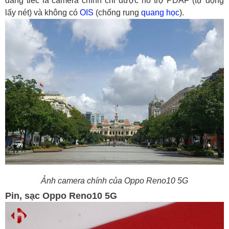
đáng tiếc là camera chính chỉ được hỗ trợ PDAF (tự động
lấy nét) và không có
OIS
(chống rung
quang học
).
Ảnh camera chính của Oppo Reno10 5G
Pin, sạc Oppo Reno10 5G