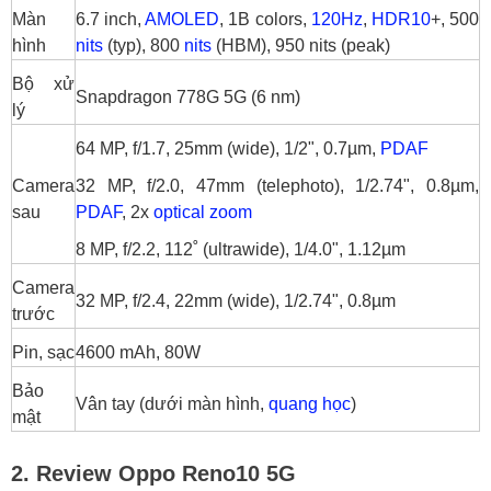
Màn
6.7 inch,
AMOLED
, 1B colors,
120Hz
,
HDR10
+, 500
hình
nits
(typ), 800
nits
(HBM), 950 nits (peak)
Bộ xử
Snapdragon 778G 5G (6 nm)
lý
64 MP, f/1.7, 25mm (wide), 1/2", 0.7µm,
PDAF
Camera
32 MP, f/2.0, 47mm (telephoto), 1/2.74", 0.8µm,
sau
PDAF
, 2x
optical zoom
8 MP, f/2.2, 112˚ (ultrawide), 1/4.0", 1.12µm
Camera
32 MP, f/2.4, 22mm (wide), 1/2.74", 0.8µm
trước
Pin, sạc
4600 mAh, 80W
Bảo
Vân tay (dưới màn hình,
quang học
)
mật
2. Review Oppo Reno10 5G