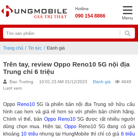
Hotline
090 154 8866
Menu
Trang chủ
Tin tức
Đánh giá
Trên tay, review Oppo Reno10 5G nội địa
Trung chỉ 6 triệu
Đan Trường
10:01:23 AM 01/12/2023
Đánh giá
4649
Lượt xem
Oppo
Reno10
5G là phiên bản nội địa Trung sở hữu cấu
hình cao hơn và giá rẻ hơn so với phiên bản chính hãng.
Chính vì thế, bản
Oppo
Reno10
5G được rất nhiều người
dùng chọn mua. Hiện tại,
Oppo
Reno10 5G đang có giá
khoảng
10 triệu
nhưng tại HungMobile thì chỉ có giá
6 triệu