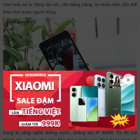
như máy sẽ tự động lấy nét, cân bằng trắng, tự nhận diện chủ thể
theo thói quen người dùng.
4. Trải nghiệm thông minh
Sony Xperia Z3 là một trong những chiếc Flapship đầu tiên được
trang bị công nghệ chống nước, chống bụi IP 65/68. Từ đó trở
thành tiêu chuẩn cho các điện thoại ngày nay. Bạn hoàn toàn có