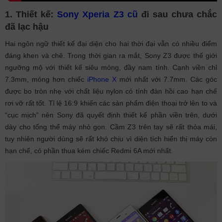
1. Thiết kế:
Sony Xperia Z3 cũ
đi sau chưa chắc
đã lạc hậu
Hai ngôn ngữ thiết kế đại diện cho hai thời đại vẫn có nhiều điểm
đáng khen và chê. Trong thời gian ra mắt, Sony Z3 được thế giới
ngưỡng mộ với thiết kế siêu mỏng, đầy nam tính. Cạnh viền chỉ
7.3mm, mỏng hơn chiếc
iPhone X
mới nhất với 7.7mm. Các góc
được bo tròn nhẹ với chất liệu nylon có tính đàn hồi cao hạn chế
rơi vỡ rất tốt. Tỉ lệ 16:9 khiến các sản phẩm điện thoại trở lên to và
“cục mịch” nên Sony đã quyết định thiết kế phần viền trên, dưới
dày cho tổng thể máy nhỏ gọn. Cầm Z3 trên tay sẽ rất thỏa mái,
tuy nhiên người dùng sẽ rất khó chịu vì diện tích hiển thị máy còn
hạn chế, có phần thua kém chiếc Redmi 6A mới nhất.