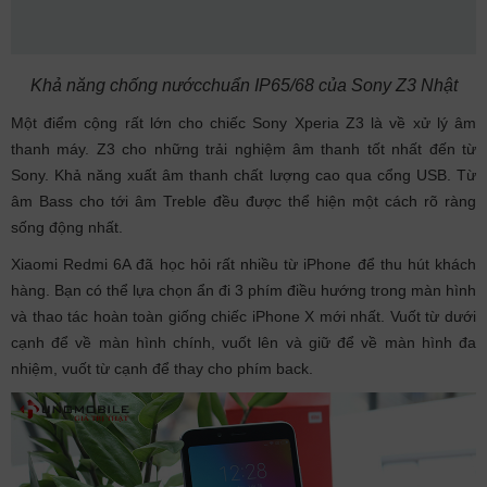
Khả năng chống nướcchuẩn IP65/68 của Sony Z3 Nhật
Một điểm cộng rất lớn cho chiếc Sony Xperia Z3 là về xử lý âm
thanh máy. Z3 cho những trải nghiệm âm thanh tốt nhất đến từ
Sony. Khả năng xuất âm thanh chất lượng cao qua cổng USB. Từ
âm Bass cho tới âm Treble đều được thể hiện một cách rõ ràng
sống động nhất.
Xiaomi Redmi 6A đã học hỏi rất nhiều từ iPhone để thu hút khách
hàng. Bạn có thể lựa chọn ẩn đi 3 phím điều hướng trong màn hình
và thao tác hoàn toàn giống chiếc iPhone X mới nhất. Vuốt từ dưới
cạnh để về màn hình chính, vuốt lên và giữ để về màn hình đa
nhiệm, vuốt từ cạnh để thay cho phím back.