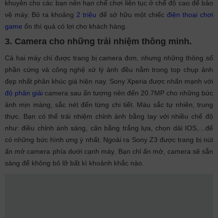
khuyên cho các bạn nên hạn chế chơi liên tục ở chế độ cao để bảo
vệ máy. Bỏ ra khoảng
2 triệu
để sở hữu một chiếc
điện thoại chơi
game
ổn thì quá có lợi cho khách hàng.
3. Camera cho những trải nhiệm thông minh.
Cả hai máy chỉ được trang bị camera đơn, nhưng những thông số
phần cứng và công nghệ xử lý ảnh đều nằm trong top chụp ảnh
đẹp nhất phân khúc giá hiện nay. Sony Xperia được nhấn mạnh với
độ phân giải
camera sau ấn tượng nên đến 20.7MP cho những bức
ảnh mịn màng, sắc nét đến từng chi tiết. Màu sắc tự nhiên, trung
thực. Bạn có thể trải nhiệm chỉnh ảnh bằng tay với nhiều chế độ
như: điều chỉnh ánh sáng, cân bằng trắng lựa, chọn dải IOS,…để
có những bức hình ưng ý nhất. Ngoài ra Sony Z3 được trang bị nút
ấn mở camera phía dưới cạnh máy. Bạn chỉ ấn mở, camera sẽ sẵn
sàng để không bỏ lỡ bất kì khoảnh khắc nào.