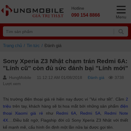
Hotline
090 154 8866
Menu
Trang chủ
Tin tức
Đánh giá
Sony Xperia Z3 Nhật chạm trán Redmi 6A:
"Lính cũ" còn đủ sức đánh bại "Lính mới"
HungMobile
11:12:12 AM 01/08/2018
Đánh giá
3738
Lượt xem
Thị trường điện thoại giá rẻ hiện nay được ví “Vui như tết”. Cầm
2
triệu
trên tay, khách hàng sẽ bị hoa mắt bởi những sản phẩm
điện
thoại Xiaomi giá rẻ
như
Redmi 6A
,
Redmi 5A
,
Redmi Note
4X
….Điều bất ngờ, Flagship đời cũ Sony Xperia Z3 Nhật với thiết
kế mạnh mẽ, cấu hình ổn định một lần nữa lại được gọi tên.