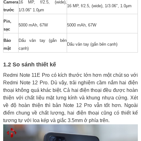
Camera
16 MP, f/2.5, (wide),
16 MP, f/2.5, (wide), 1/3.06", 1.0µm
trước
1/3.06" 1.0µm
Pin,
5000 mAh, 67W
5000 mAh, 67W
sạc
Bảo
Dấu vân tay (gắn bên
Dấu vân tay (gắn bên cạnh)
mật
cạnh)
1.2 So sánh thiết kế
Redmi Note 11E Pro có kích thước lớn hơn một chút so với
Redmi Note 12 Pro. Dù vậy, trải nghiệm cầm nắm hai điện
thoại không quá khác biệt. Cả hai điện thoại đều được hoàn
thiện với chất liệu mặt lưng kính và khung nhựa cứng. Xét
về độ hoàn thiện thì bản Note 12 Pro vẫn tốt hơn. Ngoài
điểm chung về chất lượng, hai điện thoại cũng có thiết kế
tương tự với loa kép và giắc 3.5mm ở phía trên.