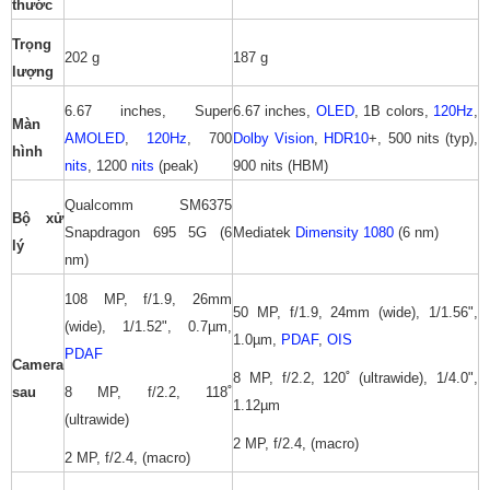
thước
Trọng
202 g
187 g
lượng
6.67 inches, Super
6.67 inches,
OLED
, 1B colors,
120Hz
,
Màn
AMOLED
,
120Hz
, 700
Dolby Vision
,
HDR10
+, 500 nits (typ),
hình
nits
, 1200
nits
(peak)
900 nits (HBM)
Qualcomm SM6375
Bộ xử
Snapdragon 695 5G (6
Mediatek
Dimensity 1080
(6 nm)
lý
nm)
108 MP, f/1.9, 26mm
50 MP, f/1.9, 24mm (wide), 1/1.56",
(wide), 1/1.52", 0.7µm,
1.0µm,
PDAF
,
OIS
PDAF
Camera
8 MP, f/2.2, 120˚ (ultrawide), 1/4.0",
sau
8 MP, f/2.2, 118˚
1.12µm
(ultrawide)
2 MP, f/2.4, (macro)
2 MP, f/2.4, (macro)