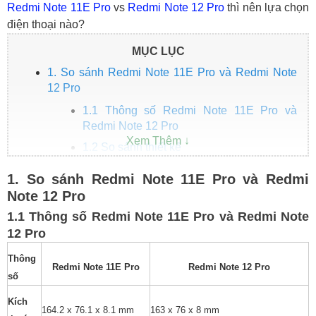
Redmi Note 11E Pro
vs
Redmi Note 12 Pro
thì nên lựa chọn
điện thoại nào?
MỤC LỤC
1. So sánh Redmi Note 11E Pro và Redmi Note
12 Pro
1.1 Thông số Redmi Note 11E Pro và
Redmi Note 12 Pro
1.2 So sánh thiết kế
1.3 So sánh màn hình
1. So sánh Redmi Note 11E Pro và Redmi
1.4 So sánh hiệu năng
Note 12 Pro
1.5 So sánh camera
1.1 Thông số Redmi Note 11E Pro và Redmi Note
1.6 So sánh pin, sạc
12 Pro
2. Giá Redmi Note 11E Pro và Redmi Note 12 Pro
Thông
Redmi Note 11E Pro
Redmi Note 12 Pro
3. Ưu điểm của Redmi Note 11E Pro và Redmi
số
Note 12 Pro
Kích
164.2 x 76.1 x 8.1 mm
163 x 76 x 8 mm