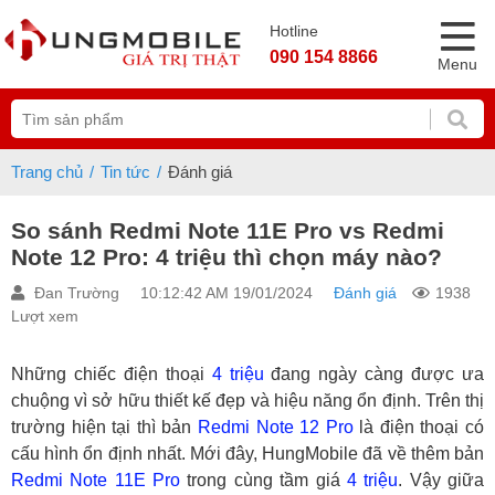
Hotline
090 154 8866
Menu
Trang chủ
Tin tức
Đánh giá
So sánh Redmi Note 11E Pro vs Redmi
Note 12 Pro: 4 triệu thì chọn máy nào?
Đan Trường
10:12:42 AM 19/01/2024
Đánh giá
1938
Lượt xem
Những chiếc điện thoại
4 triệu
đang ngày càng được ưa
chuộng vì sở hữu thiết kế đẹp và hiệu năng ổn định. Trên thị
trường hiện tại thì bản
Redmi Note 12 Pro
là điện thoại có
cấu hình ổn định nhất. Mới đây, HungMobile đã về thêm bản
Redmi Note 11E Pro
trong cùng tầm giá
4 triệu
. Vậy giữa