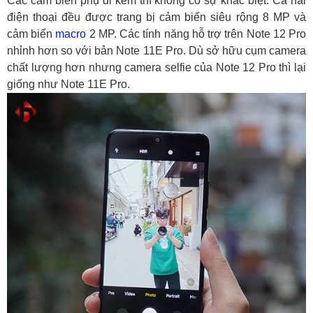
Các cảm biến phụ đi kèm thì không có sự khác biệt. Cả hai
điện thoại đều được trang bị cảm biến siêu rộng 8 MP và
cảm biến
macro
2 MP. Các tính năng hỗ trợ trên Note 12 Pro
nhỉnh hơn so với bản Note 11E Pro. Dù sở hữu cụm camera
chất lượng hơn nhưng camera selfie của Note 12 Pro thì lại
giống như Note 11E Pro.