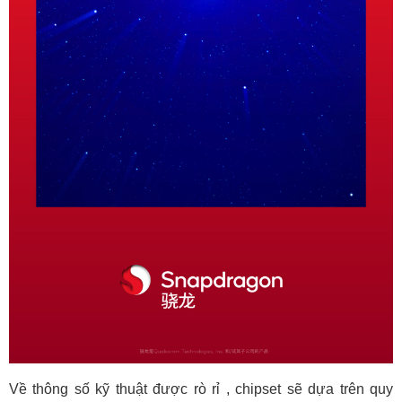
Về thông số kỹ thuật được rò rỉ , chipset sẽ dựa trên quy