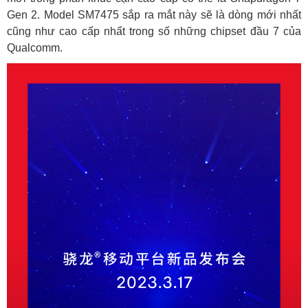
Gen 2
. Model SM7475 sắp ra mắt này sẽ là dòng mới nhất
cũng như cao cấp nhất trong số những chipset đầu 7 của
Qualcomm.