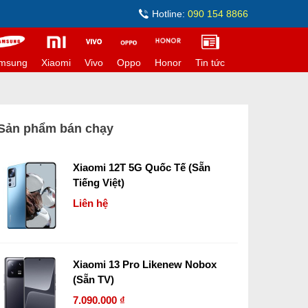
Hotline:
090 154 8866
msung
Xiaomi
Vivo
Oppo
Honor
Tin tức
Sản phẩm bán chạy
Xiaomi 12T 5G Quốc Tế (Sẵn
Tiếng Việt)
Liên hệ
Xiaomi 13 Pro Likenew Nobox
(Sẵn TV)
7.090.000 ₫