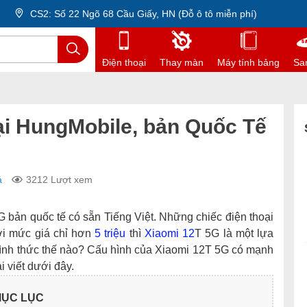
CS2: Số 22 Ngõ 68 Cầu Giấy, HN (Đỗ ô tô miễn phí)
Điện thoại
Thay màn
Máy tính bảng
Sa
ại HungMobile, bản Quốc Tế
á
3212 Lượt xem
 bản quốc tế có sẵn Tiếng Việt. Những chiếc điện thoại
ới mức giá chỉ hơn
5 triệu
thì
Xiaomi 12
T 5G là một lựa
ình thức thế nào? Cấu hình của Xiaomi 12T 5G có mạnh
 viết dưới đây.
ỤC LỤC