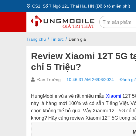
CS1: Số 7 Ngõ 121 Thái Hà, HN (Đỗ ô tô miễn phí)
Trang chủ
Tin tức
Đánh giá
Review Xiaomi 12T 5G t
chỉ 5 Triệu?
Đan Trường
10:46:31 AM 26/06/2024
Đánh gi
HungMobile vừa về rất nhiều mẫu
Xiaomi
12T 5G
này là hàng mới 100% và có sẵn Tiếng Việt. V
chọn không thể bỏ qua. Vậy Xiaomi 12T 5G có h
không? Hãy cùng review Xiaomi 12T 5G trong bài
M