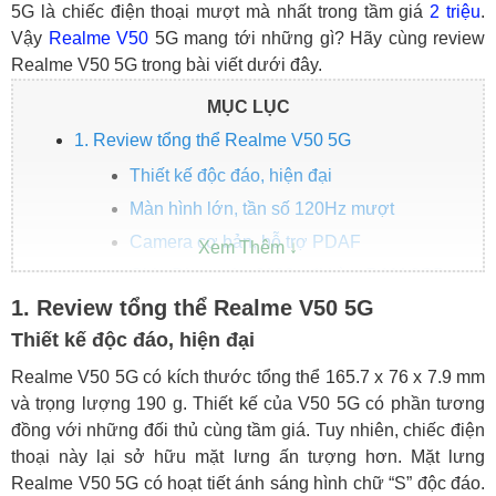
5G là chiếc điện thoại mượt mà nhất trong tầm giá
2 triệu
.
Vậy
Realme V50
5G mang tới những gì? Hãy cùng review
Realme V50 5G trong bài viết dưới đây.
MỤC LỤC
1. Review tổng thể Realme V50 5G
Thiết kế độc đáo, hiện đại
Màn hình lớn, tần số 120Hz mượt
Camera cơ bản, hỗ trợ PDAF
Chip Dimensity 6100+ đi kèm RAM 6GB
1. Review tổng thể Realme V50 5G
Dung lượng pin tiêu chuẩn
Thiết kế độc đáo, hiện đại
2. Realme V50 5G giá bao nhiêu?
Realme V50 5G có kích thước tổng thể 165.7 x 76 x 7.9 mm
và trọng lượng 190 g. Thiết kế của V50 5G có phần tương
đồng với những đối thủ cùng tầm giá. Tuy nhiên, chiếc điện
thoại này lại sở hữu mặt lưng ấn tượng hơn. Mặt lưng
Realme V50 5G có hoạt tiết ánh sáng hình chữ “S” độc đáo.