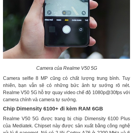
Camera của
Realme V50 5G
Camera selfie 8 MP cũng có chất lượng trung bình. Tuy
nhiên, bạn vẫn sẽ có những bức ảnh tự sướng rõ nét.
Realme V50 5G hỗ trợ quay video chế độ 1080p@30fps với
camera chính và camera tự sướng.
Chip Dimensity 6100+ đi kèm RAM 6GB
Realme V50 5G được trang bị chip Dimensity 6100 Plus
của Mediatek. Chipset này được sản xuất bằng công nghệ
xử lý 6 nanomet. Nó có 2 lõi Cortex-A76 ở 2200 MHz và 6