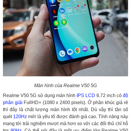
Màn hình của
Realme V50 5G
Realme V50 5G sử dụng màn hình
IPS LCD
6.72 inch có
độ
phân giải
FullHD+ (1080 x 2400 pixels). Ở phân khúc giá rẻ
thì đây là chất lượng màn hình tốt nhất. Dù vậy thì tần số
quét
120Hz
mới là yếu tố được đánh giá cao. Tính năng này
mang tới trải nghiệm mượt mà hơn so với các đối thủ chỉ hỗ
trợ
90Hz
. Có thể nói đây là một ưu điểm lớn.Realme V50