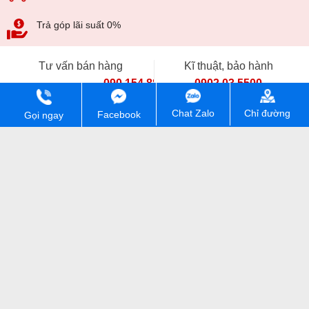
Trả góp lãi suất 0%
Tư vấn bán hàng
Kĩ thuật, bảo hành
090 154 8866
0902 03 5500
Chỉ đường
Thông tin khác
Cửa hàng HungMobile
Chat Zalo
Facebook
Gọi ngay
CÔNG TY TNHH HUNGMOBILE. Mã số thuế: 0111448213. Số
đăng kí kinh doanh: 0111448213. Ngày cấp 07/04/2026