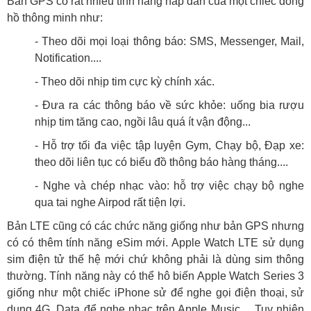
Bản GPS có rất nhiều tính năng hấp dẫn của một chiếc đồng
hồ thông minh như:
- Theo dõi mọi loại thông báo: SMS, Messenger, Mail,
Notification....
- Theo dõi nhịp tim cực kỳ chính xác.
- Đưa ra các thông báo về sức khỏe: uống bia rượu
nhịp tim tăng cao, ngồi lâu quá ít vận động...
- Hỗ trợ tối đa việc tập luyện Gym, Chạy bộ, Đạp xe:
theo dõi liên tục có biểu đồ thông báo hàng tháng....
- Nghe và chép nhạc vào: hỗ trợ việc chạy bộ nghe
qua tai nghe Airpod rất tiện lợi.
Bản LTE cũng có các chức năng giống như bản GPS nhưng
có có thêm tính năng eSim mới. Apple Watch LTE sử dụng
sim điện tử thế hệ mới chứ không phải là dùng sim thông
thường. Tính năng này có thể hô biến Apple Watch Series 3
giống như một chiếc iPhone sử để nghe gọi điện thoại, sử
dụng 4G, Data để nghe nhạc trên Apple Music… Tuy nhiên