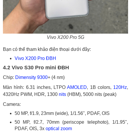
Vivo X200 Pro 5G
Bạn có thể tham khảo điện thoại dưới đây:
Vivo X200 Pro ĐBH
4.2 Vivo S30 Pro mini ĐBH
Chip:
Dimensity 9300
+ (4 nm)
Màn hình: 6.31 inches, LTPO
AMOLED
, 1B colors,
120Hz
,
4320Hz PWM, HDR, 1300
nits
(HBM), 5000 nits (peak)
Camera:
50 MP, f/1.9, 23mm (wide), 1/1.56", PDAF, OIS
50 MP, f/2.7, 70mm (periscope telephoto), 1/1.95",
PDAF, OIS, 3x
optical zoom