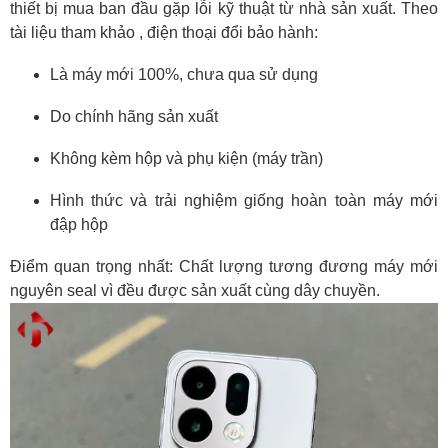
2026
thiết bị mua ban đầu gặp lỗi kỹ thuật từ nhà sản xuất. Theo
tài liệu tham khảo , điện thoại đổi bảo hành:
4.1 Vivo X200 Pro ĐBH
4.2 Vivo S30 Pro mini ĐBH
Là máy mới 100%, chưa qua sử dụng
4.3 Oppo Find X8s Plus ĐBH
Do chính hãng sản xuất
4.4 Oppo Find X9 ĐBH
4.5 Các mẫu ĐBH khác tại HungMobile
Không kèm hộp và phụ kiện (máy trần)
5. Kết luận: Có nên mua điện thoại đổi bảo hành
Hình thức và trải nghiệm giống hoàn toàn máy mới
năm 2026?
đập hộp
Điểm quan trọng nhất: Chất lượng tương đương máy mới
nguyên seal vì đều được sản xuất cùng dây chuyền.