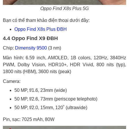
Oppo Find X8s Plus 5G
Bạn có thể tham khảo điện thoại dưới đây:
Oppo Find X8s Plus ĐBH
4.4 Oppo Find X9 ĐBH
Chip:
Dimensity 9500
(3 nm)
Màn hình: 6.59 inch, AMOLED, 1B colors, 120Hz, 3840Hz
PWM, Dolby Vision, HDR10+, HDR Vivid, 800 nits (typ),
1800 nits (HBM), 3600 nits (peak)
Camera:
50 MP, f/1.6, 23mm (wide)
50 MP, f/2.6, 73mm (periscope telephoto)
50 MP, f/2.0, 15mm, 120˚ (ultrawide)
Pin, sạc: 7025 mAh, 80W