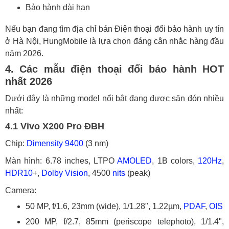
Bảo hành dài hạn
Nếu bạn đang tìm địa chỉ bán Điện thoại đổi bảo hành uy tín
ở Hà Nội, HungMobile là lựa chọn đáng cân nhắc hàng đầu
năm 2026.
4. Các mẫu điện thoại đổi bảo hành HOT
nhất 2026
Dưới đây là những model nổi bật đang được săn đón nhiều
nhất:
4.1 Vivo X200 Pro ĐBH
Chip:
Dimensity 9400
(3 nm)
Màn hình: 6.78 inches, LTPO
AMOLED
, 1B colors,
120Hz
,
HDR10
+,
Dolby Vision
, 4500
nits
(peak)
Camera:
50 MP, f/1.6, 23mm (wide), 1/1.28", 1.22µm,
PDAF
,
OIS
200 MP, f/2.7, 85mm (periscope telephoto), 1/1.4",