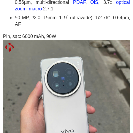
0.56µm, multi-directional
PDAF
,
OIS
, 3.7x
optical
zoom
,
macro
2.7:1
50 MP, f/2.0, 15mm, 119˚ (ultrawide), 1/2.76", 0.64µm,
AF
Pin, sạc: 6000 mAh, 90W