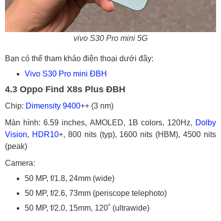
vivo S30 Pro mini 5G
Bạn có thể tham khảo điện thoại dưới đây:
Vivo S30 Pro mini ĐBH
4.3 Oppo Find X8s Plus ĐBH
Chip:
Dimensity 9400+
+ (3 nm)
Màn hình: 6.59 inches, AMOLED, 1B colors, 120Hz,
Dolby
Vision
,
HDR10
+, 800 nits (typ), 1600 nits (HBM), 4500 nits
(peak)
Camera:
50 MP, f/1.8, 24mm (wide)
50 MP, f/2.6, 73mm (periscope telephoto)
50 MP, f/2.0, 15mm, 120˚ (ultrawide)