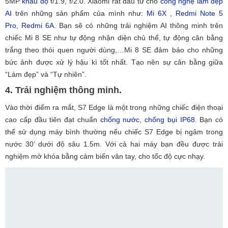
5MP
khẩu độ
f/1.9, f/2.0. Xiaomi rất đầu tư cho
công nghệ làm đẹp
AI
trên những sản phẩm của mình như:
Mi 6X
,
Redmi Note 5
Pro
,
Redmi 6A
. Bạn sẽ có những trải nghiệm AI thông minh trên
chiếc Mi 8 SE như tự động nhận diện chủ thể, tự động cân bằng
trắng theo thói quen người dùng,…Mi 8 SE đảm bảo cho những
bức ảnh được xử lý hậu kì tốt nhất. Tạo nên sự cân bằng giữa
“Làm đẹp” và “Tự nhiên”.
4. Trải nghiệm thông minh.
Vào thời điểm ra mắt, S7 Edge là một trong những chiếc điện thoại
cao cấp đầu tiên đạt chuẩn
chống nước, chống bụi IP68
. Bạn có
thể sử dụng máy bình thường nếu chiếc S7 Edge bị ngâm trong
nước 30’ dưới độ sâu 1.5m. Với cả hai máy bạn đều được trải
nghiệm mở khóa bằng cảm biến vân tay, cho tốc độ cực nhạy.