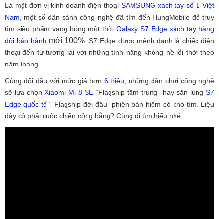
Là một đơn vị kinh doanh điện thoại
SAMSUNG xách tay số 1 Việt
Nam
, một số dân sành công nghệ đã tìm đến HungMobile để
truy
tìm siêu phẩm vang bóng một thời
Galaxy S7 Edge xách tay hàng
mới 100%
đổi bảo hành
. S7 Edge được mệnh danh là chiếc điện
thoại đến từ tương lai với những tính năng không hề lỗi thời theo
năm tháng.
Cùng đối đầu với mức giá hơn
6 triệu
, những dân chơi công nghệ
sẽ lựa chọn
Xiaomi Mi 8 SE
“Flagship tầm trung” hay săn lùng
S7
Edge quốc tế
“ Flagship đời đầu” phiên bản hiếm có khó tìm. Liệu
đây có phải cuộc chiến công bằng? Cùng đi tìm hiểu nhé.