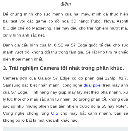
điểm
Để chứng minh cho sức mạnh của hai máy, mình đã thực hiện
bài test với các game có đồ họa 3D nặng: Pubg, Nova, Asphtl
8….đặt chế độ Maxseting. Hai máy đều cho trải nghiệm mượt mà,
xử lý hình ảnh sắc nét.
Đánh giá cấu hình của Mi 8 SE và S7 Edge quốc tế đều cho sức
mạnh vượt trội không đối thủ trong tầm giá. Sẽ rất khó tìm ra chiếc
điện thoại mạnh nhất.
3. Trải nghiệm Camera tốt nhất trong phân khúc.
Camera đơn của Galaxy S7 Edge có độ phân giải 12Mp, f/1.7.
Samsung đặc biệt nhấn mạnh công nghệ
dual pixel
trên máy ảnh
của S7 Edge. Tính năng này giúp máy lấy nét theo pha nhanh, xử
lý tức thời cho màu sắc ảnh tự nhiên, độ tương phản tốt, không quá
sặc sỡ như những phiên bản tiền nhiệm trước đó là S5 hay Note4.
Công nghệ chống rung
OIS
cho máy bắt cảnh nhanh, bạn sẽ
không bỏ lỡ bất kì một khoảnh khắc nào.