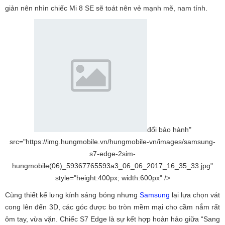
giản nên nhìn chiếc Mi 8 SE sẽ toát nên vẻ mạnh mẽ, nam tính.
đổi bảo hành"
src="https://img.hungmobile.vn/hungmobile-vn/images/samsung-
s7-edge-2sim-
hungmobile(06)_59367765593a3_06_06_2017_16_35_33.jpg"
style="height:400px; width:600px" />
Cùng thiết kế lưng kính sáng bóng nhưng
Samsung
lại lựa chọn vát
cong lên đến 3D, các góc được bo tròn mềm mại cho cầm nắm rất
ôm tay, vừa vặn. Chiếc S7 Edge là sự kết hợp hoàn hảo giữa “Sang