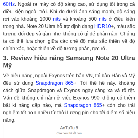
60Hz
. Ngoài ra máy có độ sáng cao, sử dụng tốt trong cả
điều kiện ngoài trời. Khi đo dưới ánh sáng mạnh, độ sáng
rơi vào khoảng 1000
nits
và khoảng 500
nits
ở điều kiện
trong nhà. Note 20 Ultra hỗ trợ định dạng
HDR10
+, màu sắc
tương đối đẹp và gần như không có gì để phàn nàn. Chúng
ta có thể lựa chọn giữa các chế độ màu sắc thiên về độ
chính xác, hoặc thiên về độ tương phản, rực rỡ.
3. Review hiệu năng Samsung Note 20 Ultra
Mỹ
Về hiệu năng, ngoài Exynos trên bản VN, thì bản Hàn và Mỹ
đều sử dụng
Snapdragon 865
+. Tới thế hệ này, khoảng
cách giữa Snapdragon và Exynos ngày càng xa và rõ rệt.
Vấn đề không chỉ nằm ở việc Exynos 990 không có thêm
bất kì nâng cấp nào, mà
Snapdragon 865
+ còn cho trải
nghiệm tốt hơn nhiều từ thời lượng pin cho tới điểm số hiệu
năng.