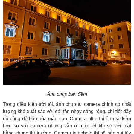
Ảnh chụp ban đêm
Trong điều kiện trời tối, ảnh chụp từ camera chính có chất
lượng khá xuất sắc với dải tần nhạy sáng rộng, chi tiết đầy
đủ cùng độ bão hòa màu cao. Camera ultra thì ảnh sẽ kém
hơn so với camera nhưng vẫn ở mức tốt khi so với mặt
bằng chung thị trường. Camera telephoto thì sẽ hên xui tùy