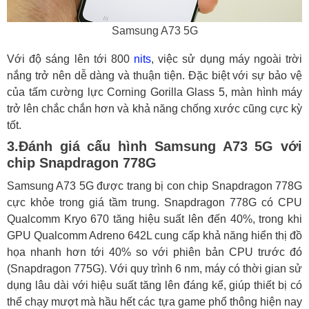
Samsung A73 5G
Với độ sáng lên tới 800
nits
, việc sử dụng máy ngoài trời
nắng trở nên dễ dàng và thuận tiện. Đặc biệt với sự bảo vệ
của tấm cường lực Corning Gorilla Glass 5, màn hình máy
trở lên chắc chắn hơn và khả năng chống xước cũng cực kỳ
tốt.
3.Đánh giá cấu hình Samsung A73 5G với
chip Snapdragon 778G
Samsung A73 5G được trang bị con chip Snapdragon 778G
cực khỏe trong giá tầm trung. Snapdragon 778G có CPU
Qualcomm Kryo 670 tăng hiệu suất lên đến 40%, trong khi
GPU Qualcomm Adreno 642L cung cấp khả năng hiển thị đồ
họa nhanh hơn tới 40% so với phiên bản CPU trước đó
(Snapdragon 775G). Với quy trình 6 nm, máy có thời gian sử
dụng lâu dài với hiệu suất tăng lên đáng kể, giúp thiết bị có
thể chạy mượt mà hầu hết các tựa game phổ thông hiện nay