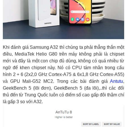
Khi đánh giá Samsung A32 thì chúng ta phải thẳng thắn một
điều, MediaTek Helio G80 trên máy không phải là chipset
mới và đây là một con chip đủ dùng, không có quá nhiều từ
ngữ để khen chipset này. Nó có CPU tám nhân trong cấu
hình 2 + 6 (2x2,0 GHz Cortex-A75 & 6x1,8 GHz Cortex-A55)
và GPU Mali-G52 MC2. Trong các bài đánh giá
Antutu
,
GeekBench 5 (lõi đơn), GeekBench 5 (đa lõi),..thì các đổi
thủ đến từ Trung Quốc luôn có điểm số cao gấp đôi thậm chí
là gấp 3 so với A32.