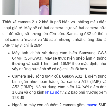
Thiết kế camera 2 + 2 khá là phổ biến với những mẫu điện
thoại giá rẻ. Máy sẽ có hai camera thực và hai camera nữa
chỉ để nâng số lượng lên đến bốn. Samsung A32 có thêm
một camera 'macro' và 'độ sâu', nhưng ít nhất chúng đều là
5MP thay vì chỉ là 2MP.
Máy ảnh chính sử dụng cảm biến Samsung GW3
64MP (S5KGW3). Máy sẽ thực hiện ghép ảnh 4 thông
thường và xuất 1 hình ảnh 16MP theo mặc định, như
vậy những bức ảnh sẽ có độ chi tiết tốt hơn.
Camera siêu rộng 8MP của Galaxy A32 là điểm trung
bình gần như hoàn hảo giữa camera A12 (5MP) và
A52 (13MP). Nó sử dụng cảm biến 1/4 "với điểm ảnh
1,0µm và ống kính
khẩu độ
f / 2.2 bao phủ trường xem
123 độ
Ngoài ra máy còn có thêm 2 camera gồm:
macro
5MP