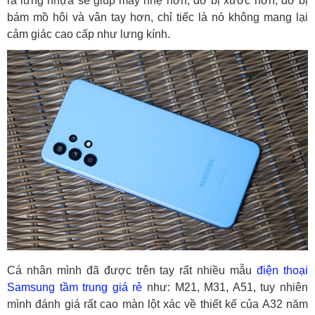
ra lưng nhựa sẽ giúp máy nhẹ hơn, đỡ bị xước hơn, đỡ bị
bám mồ hôi và vân tay hơn, chỉ tiếc là nó không mang lại
cảm giác cao cấp như lưng kính.
Cá nhân mình đã được trên tay rất nhiều mẫu
điện thoại
Samsung tầm trung giá rẻ
như: M21, M31, A51, tuy nhiên
mình đánh giá rất cao màn lột xác về thiết kế của A32 năm