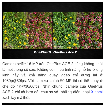
Camera selfie 16 MP trên OnePlus ACE 2 cũng không phải
là một thông số cao. Không có nhiều tính năng hỗ trợ ở ống
kính này và khả năng quay video chỉ dừng lại ở
1080p@30fps. Với camera chính 50 MP thì có thể quay ở
chế độ 4K@30/60fps. Nhìn chung, camera của OnePlus
ACE 2 chỉ tốt hơn đôi chút so với những điện thoại
Xiaomi
xách tay mà thôi.