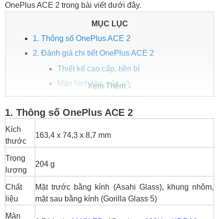
OnePlus ACE 2 trong bài viết dưới đây.
MỤC LỤC
1. Thông số OnePlus ACE 2
2. Đánh giá chi tiết OnePlus ACE 2
Thiết kế cao cấp, bền bỉ
Màn hình lớn, sặc sỡ
Hiệu suất khủng, RAM cao
1. Thông số OnePlus ACE 2
Camera ở mức tốt
Pin lớn, sạc nhanh
Kích
163,4 x 74,3 x 8,7 mm
thước
3. OnePlus ACE 2 giá bao nhiêu?
Kết luận
Trọng
204 g
lượng
Chất
Mặt trước bằng kính (Asahi Glass), khung nhôm,
liệu
mặt sau bằng kính (Gorilla Glass 5)
Màn