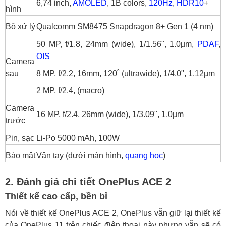
6,74 inch,
AMOLED
, 1B colors,
120Hz
,
HDR10
+
hình
Bộ xử lý
Qualcomm SM8475 Snapdragon 8+ Gen 1 (4 nm)
50 MP, f/1.8, 24mm (wide), 1/1.56", 1.0µm,
PDAF
,
OIS
Camera
sau
8 MP, f/2.2, 16mm, 120˚ (ultrawide), 1/4.0", 1.12µm
2 MP, f/2.4, (macro)
Camera
16 MP, f/2.4, 26mm (wide), 1/3.09", 1.0µm
trước
Pin, sạc
Li-Po 5000 mAh, 100W
Bảo mật
Vân tay (dưới màn hình,
quang học
)
2. Đánh giá chi tiết OnePlus ACE 2
Thiết kế cao cấp, bền bỉ
Nói về thiết kế OnePlus ACE 2, OnePlus vẫn giữ lại thiết kế
của OnePlus 11 trên chiếc điện thoại này nhưng vẫn sẽ có