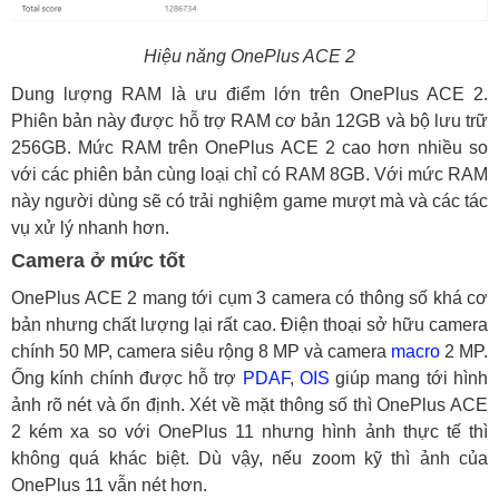
Hiệu năng OnePlus ACE 2
Dung lượng RAM là ưu điểm lớn trên OnePlus ACE 2.
Phiên bản này được hỗ trợ RAM cơ bản 12GB và bộ lưu trữ
256GB. Mức RAM trên OnePlus ACE 2 cao hơn nhiều so
với các phiên bản cùng loại chỉ có RAM 8GB. Với mức RAM
này người dùng sẽ có trải nghiệm game mượt mà và các tác
vụ xử lý nhanh hơn.
Camera ở mức tốt
OnePlus ACE 2 mang tới cụm 3 camera có thông số khá cơ
bản nhưng chất lượng lại rất cao. Điện thoại sở hữu camera
chính 50 MP, camera siêu rộng 8 MP và camera
macro
2 MP.
Ống kính chính được hỗ trợ
PDAF
,
OIS
giúp mang tới hình
ảnh rõ nét và ổn định. Xét về mặt thông số thì OnePlus ACE
2 kém xa so với OnePlus 11 nhưng hình ảnh thực tế thì
không quá khác biệt. Dù vậy, nếu zoom kỹ thì ảnh của
OnePlus 11 vẫn nét hơn.