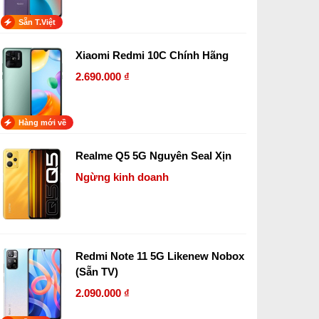
Sẵn T.Việt
Xiaomi Redmi 10C Chính Hãng
2.690.000 ₫
Hàng mới về
Realme Q5 5G Nguyên Seal Xịn
Ngừng kinh doanh
Redmi Note 11 5G Likenew Nobox
(Sẵn TV)
2.090.000 ₫