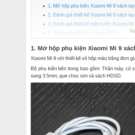
1. Mở hộp phụ kiện Xiaomi Mi 9 xách tay
2. Đánh giá thiết kế Xiaomi Mi 9 xách tay
3. Đánh giá thiết kế mặt trước Xiaomi Mi
4. Đánh giá hiển thị Xiaomi Mi 9
5. Đánh giá hiệu năng pin của Xiaomi Mi
1. Mở hộp phụ kiện Xiaomi Mi 9 xác
6. Đánh giá hiệu suất của Mi 9 với chip
Xiaomi Mi 9 với thiết kế vỏ hộp màu trắng đơn giả
7. Trải nghiệm camera 48MP trên Xiaomi
Bộ phụ kiện bên trong bao gồm: Thân máy, củ 
8. Đánh giá khả năng quay Video của Mi
sang 3.5mm, que chọc sim và sách HDSD.
Mua Xiaomi Mi 9 giá rẻ ở đâu?
Kết luận cuối cùng