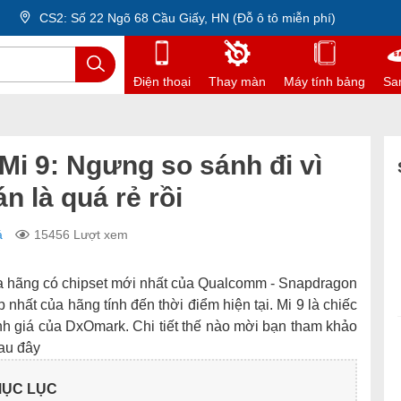
CS2: Số 22 Ngõ 68 Cầu Giấy, HN (Đỗ ô tô miễn phí)
Điện thoại
Thay màn
Máy tính bảng
Sa
 Mi 9: Ngưng so sánh đi vì
 là quá rẻ rồi
á
15456 Lượt xem
của hãng có chipset mới nhất của Qualcomm - Snapdragon
p nhất của hãng tính đến thời điểm hiện tại. Mi 9 là chiếc
ánh giá của DxOmark. Chi tiết thế nào mời bạn tham khảo
sau đây
ỤC LỤC