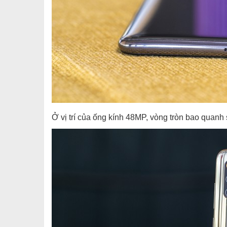
Ở vị trí của ống kính 48MP, vòng tròn bao quanh