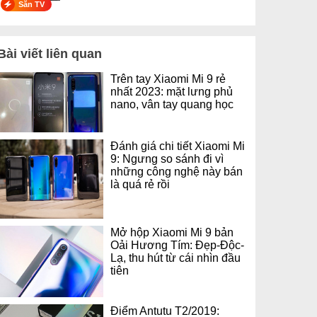
Sẵn TV
Bài viết liên quan
Trên tay Xiaomi Mi 9 rẻ
nhất 2023: mặt lưng phủ
nano, vân tay quang học
Đánh giá chi tiết Xiaomi Mi
9: Ngưng so sánh đi vì
những công nghệ này bán
là quá rẻ rồi
Mở hộp Xiaomi Mi 9 bản
Oải Hương Tím: Đẹp-Độc-
Lạ, thu hút từ cái nhìn đầu
tiên
Điểm Antutu T2/2019: