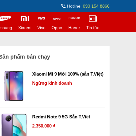
Hotline:
090 154 8866
msung
Xiaomi
Vivo
Oppo
Honor
Tin tức
Sản phẩm bán chạy
Xiaomi Mi 9 Mới 100% (sẵn T.Việt)
Ngừng kinh doanh
Redmi Note 9 5G Sẵn T.Việt
2.350.000 ₫