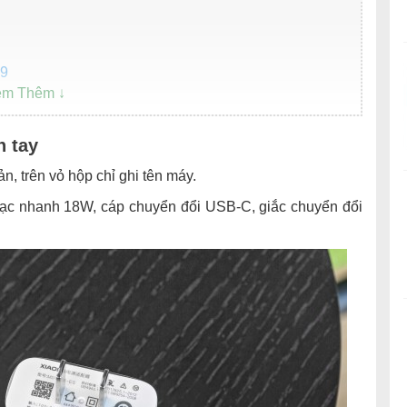
 9
 9
h tay
 Snapdragon 855.
n, trên vỏ hộp chỉ ghi tên máy.
 Mi 9
sạc nhanh 18W, cáp chuyển đổi USB-C, giắc chuyển đổi
 9