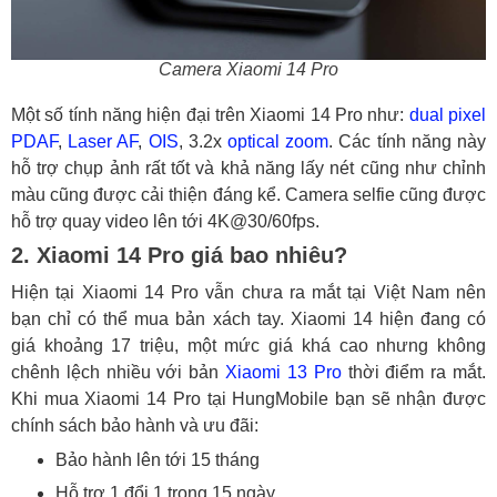
Camera Xiaomi 14 Pro
Một số tính năng hiện đại trên Xiaomi 14 Pro như:
dual pixel
PDAF
,
Laser AF
,
OIS
, 3.2x
optical zoom
. Các tính năng này
hỗ trợ chụp ảnh rất tốt và khả năng lấy nét cũng như chỉnh
màu cũng được cải thiện đáng kể. Camera selfie cũng được
hỗ trợ quay video lên tới 4K@30/60fps.
2. Xiaomi 14 Pro giá bao nhiêu?
Hiện tại Xiaomi 14 Pro vẫn chưa ra mắt tại Việt Nam nên
bạn chỉ có thể mua bản xách tay. Xiaomi 14 hiện đang có
giá khoảng 17 triệu, một mức giá khá cao nhưng không
chênh lệch nhiều với bản
Xiaomi 13 Pro
thời điểm ra mắt.
Khi mua Xiaomi 14 Pro tại HungMobile bạn sẽ nhận được
chính sách bảo hành và ưu đãi:
Bảo hành lên tới 15 tháng
Hỗ trợ 1 đổi 1 trong 15 ngày