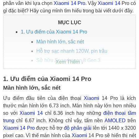
phân vân khi lựa chọn
Xiaomi 14 Pro
. Vậy
Xiaomi 14
Pro có
gì đặc biệt? Hãy cùng mình tìm hiểu trong bài viết dưới đây.
MỤC LỤC
1. Ưu điểm của Xiaomi 14 Pro
Màn hình lớn, sắc nét
Hỗ trợ sạc nhanh 120W, pin trâu
Sở hữu Snapdragon 8 Gen 3
Camera LEICA đa dạng tính năng
1. Ưu điểm của Xiaomi 14 Pro
2. Xiaomi 14 Pro giá bao nhiêu?
Màn hình lớn, sắc nét
3. Có nên mua Xiaomi 14 Pro
Ưu điểm đầu tiên của điện thoại
Xiaomi
14 Pro là kích
thước màn hình lớn 6.73 inch. Màn hình này lớn hơn nhiều
so với
Xiaomi 14
chỉ 6.36 inch hay những
điện thoại tầm
trung
chỉ 6.67 inch. Không chỉ vậy, tấm nền
AMOLED
trên
Xiaomi 14 Pro
được hỗ trợ
độ phân giải
lên tới 1440 x 3200
pixel cao. Vì thế màn hình của
Xiaomi
14 Pro sẽ hiển thị nét