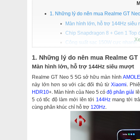
M
1. Những lý do nên mua Realme GT Neo
Màn hình lớn, hỗ trợ 144Hz siêu
Chip Snapdragon 8 + Gen 1 Top 
Công suất sạc 150W cực nhanh
2. Nhược điểm của Realme GT Neo 5 5
1. Những lý do nên mua Realme GT
Thiết kế khung nhựa, không có 
Màn hình lớn, hỗ trợ 144Hz siêu mượt
3. Realme GT Neo 5 5G giá bao nhiêu?
Realme GT Neo 5 5G sở hữu màn hình
AMOL
này lớn hơn so với các đối thủ từ
Xiaomi
. Phi
HDR10
+. Màn hình của Neo 5 có
độ phân giải
lê
5 có tốc độ làm mới lên tới
144Hz
mang tới trả
cùng phân khúc chỉ hỗ trợ
120Hz
.