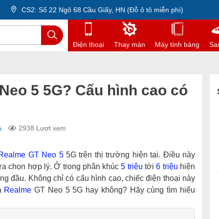
CS2: Số 22 Ngõ 68 Cầu Giấy, HN (Đỗ ô tô miễn phí)
Điện thoại
Thay màn
Máy tính bảng
Sa
Neo 5 5G? Cấu hình cao có
á
2938 Lượt xem
Realme GT Neo 5
5G trên thị trường hiện tại. Điều này
ựa chọn hợp lý. Ở trong phân khúc
5 triệu
tới
6 triệu
hiện
àng đầu. Không chỉ có cấu hình cao, chiếc điện thoại này
ua
Realme
GT Neo 5 5G hay không? Hãy cùng tìm hiểu