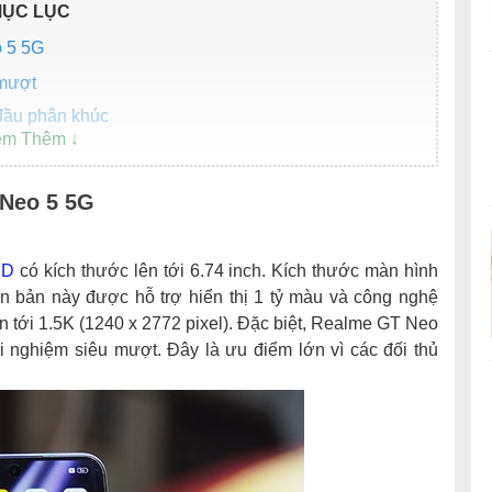
ỤC LỤC
 5 5G
 mượt
đầu phân khúc
G
 Neo 5 5G
chống nước
ED
có kích thước lên tới 6.74 inch. Kích thước màn hình
ên bản này được hỗ trợ hiển thị 1 tỷ màu và công nghệ
n tới 1.5K (1240 x 2772 pixel). Đặc biệt, Realme GT Neo
i nghiệm siêu mượt. Đây là ưu điểm lớn vì các đối thủ