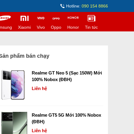
Hotline:
090 154 8866
msung
Xiaomi
Vivo
Oppo
Honor
Tin tức
Sản phẩm bán chạy
Realme GT Neo 5 (Sạc 150W) Mới
100% Nobox (ĐBH)
Liên hệ
Realme GT5 5G Mới 100% Nobox
(ĐBH)
Liên hệ