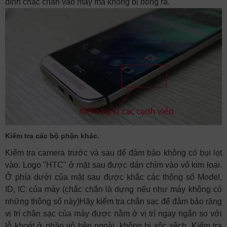
đính chắc chắn vào máy mà không bị bong ra.
Kiểm tra các bộ phận khác.
Kiểm tra camera trước và sau để đảm bảo không có bụi lọt
vào. Logo "HTC" ở mặt sau được dán chìm vào vỏ kim loại.
Ở phía dưới của mặt sau được khắc các thông số Model,
ID, IC của máy (chắc chắn là dựng nếu như máy không có
những thông số này)Hãy kiểm tra chân sạc để đảm bảo răng
vị trí chân sạc của máy được nằm ở vị trí ngay ngắn so với
lỗ khoét ở phần vỏ bên ngoài, không bị xộc xệch. Kiểm tra