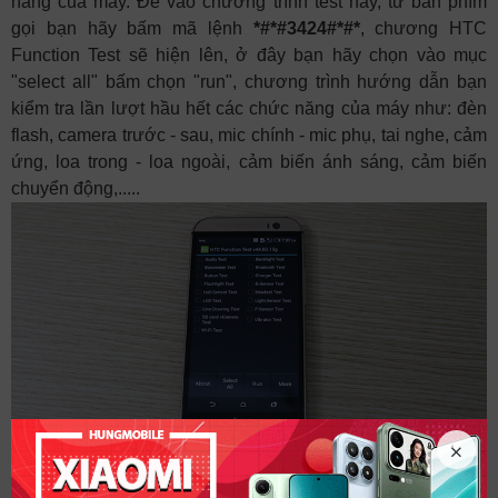
năng của máy. Để vào chương trình test này, từ bàn phím
gọi bạn hãy bấm mã lệnh
*#*#3424#*#*
, chương HTC
Function Test sẽ hiện lên, ở đây bạn hãy chọn vào mục
"select all" bấm chọn "run", chương trình hướng dẫn bạn
kiểm tra lần lượt hầu hết các chức năng của máy như: đèn
flash, camera trước - sau, mic chính - mic phụ, tai nghe, cảm
ứng, loa trong - loa ngoài, cảm biến ánh sáng, cảm biến
chuyển động,.....
Hồi Kết