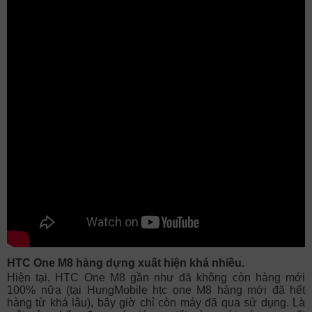
HTC One M8 hàng dựng xuất hiện khá nhiều.
Hiện tại, HTC One M8 gần như đã không còn hàng mới
100% nữa (tại HungMobile htc one M8 hàng mới đã hết
hàng từ khá lâu), bây giờ chỉ còn máy đã qua sử dụng. Là