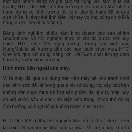
một sản phẩm đang có giá cực tốt cùng với sức mua rất
manh, HTC One M8 trên thị trường hiện nay có khá nhiều
hàng dựng có chất lượng rất kém, đây là hàng đã bị qua
sửa chữa, bị thay thế linh kiện, bị thay vỏ hay cũng có thể là
hàng được làm nhái toàn bộ.
Bằng kinh nghiệm nhiều năm kinh doanh các sản phẩm
Smartphone và trải nghiệm thực tế khi đã được trên tay
chiếc HTC One M8 hàng dựng. Trong bài viết này,
HungMobile sẽ hướng dẫn các bạn cách chọn mua HTC
One M8 qua sử dụng hàng xịn 100%,có chất lượng đảm
bảo và yên tâm khi sử dụng.
Hình thức bên ngoài của máy.
Vì là máy đã qua sử dụng nên trên máy sẽ khó tránh khỏi
các vết xước để lại trong qua trình sử dụng, tuy vậy các bạn
không nên chọn mua những sản phẩm đã bị sứt, móp hay
có vết xước sâu vì các linh kiện bên trong rất có thể đã bị
ảnh hưởng và hoạt động không được như trước.
HTC One M8 có thiết kế nguyên khối và là chiếc được xem
là chiếc Smartphone khó mở ra nhất. Vì thế, cũng khá là