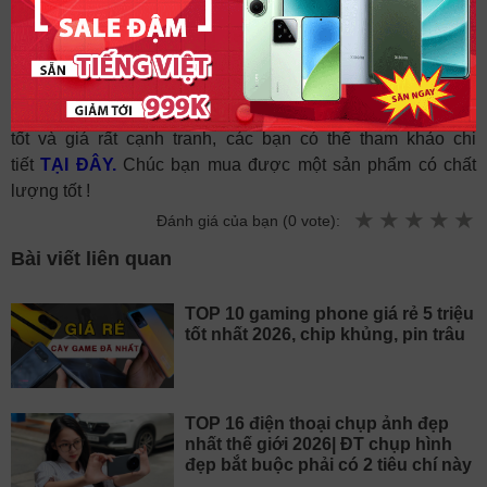
Trên đây là các đặc điểm để các bạn có thể chọn mua được
một chiếc HTC One M8 qua sử dụng có chất lượng đảm
bảo và yên tâm cho việc sử dụng.
Hiện tại HungMobile đang bán sản phẩm này có chất lượng
tốt và giá rất cạnh tranh, các bạn có thể tham khảo chi
tiết
TẠI ĐÂY
.
Chúc bạn mua được một sản phẩm có chất
lượng tốt !
Đánh giá của bạn (
0
vote):
Bài viết liên quan
TOP 10 gaming phone giá rẻ 5 triệu
tốt nhất 2026, chip khủng, pin trâu
TOP 16 điện thoại chụp ảnh đẹp
nhất thế giới 2026| ĐT chụp hình
đẹp bắt buộc phải có 2 tiêu chí này