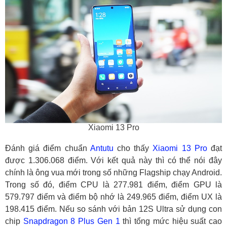
Xiaomi 13 Pro
Đánh giá điểm chuẩn
Antutu
cho thấy
Xiaomi 13 Pro
đạt
được 1.306.068 điểm. Với kết quả này thì có thể nói đây
chính là ông vua mới trong số những Flagship chạy Android.
Trong số đó, điểm CPU là 277.981 điểm, điểm GPU là
579.797 điểm và điểm bộ nhớ là 249.965 điểm, điểm UX là
198.415 điểm. Nếu so sánh với bản 12S Ultra sử dụng con
chip
Snapdragon 8 Plus Gen 1
thì tổng mức hiệu suất cao