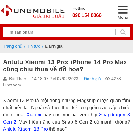
Hotline
090 154 8866
Menu
Trang chủ
Tin tức
Đánh giá
Antutu Xiaomi 13 Pro: iPhone 14 Pro Max
cũng chịu thua về đồ họa?
Bùi Thao
14:18:07 PM 07/02/2023
Đánh giá
4278
Lượt xem
Xiaomi 13 Pro là một trong những Flagship được quan tâm
nhất hiện tại. Ngoài sở hữu thiết kế lưng gốm cao cấp, chiếc
điện thoại
Xiaomi
này còn nổi bật với chip
Snapdragon 8
Gen 2
. Vậy hiệu năng của Snap 8 Gen 2 có mạnh không?
Antutu
Xiaomi 13 Pro
thế nào?