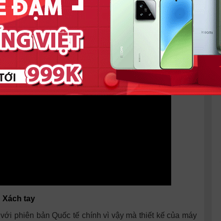
 Xách tay
 với phiên bản Quốc tế chính vì vậy mà thiết kế của máy