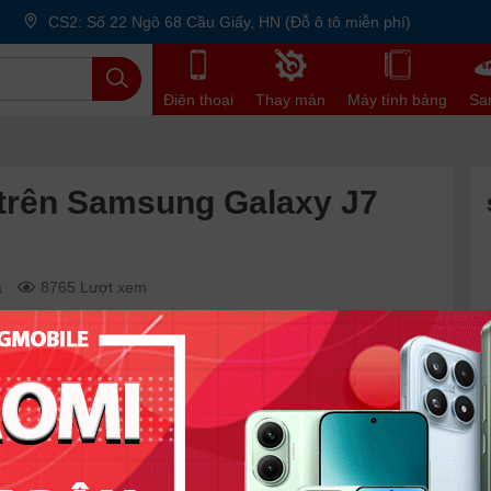
CS2: Số 22 Ngõ 68 Cầu Giấy, HN (Đỗ ô tô miễn phí)
Điện thoại
Thay màn
Máy tính bảng
Sa
 trên Samsung Galaxy J7
á
8765 Lượt xem
kế trên các sản phẩm của mình từ phân khúc cao cấp cho
ẻ chúng ta có sản phẩm Galaxy J7 2016, đây là sản phẩm
n tại, sản phẩm Galaxy J7 2016 đã xuất hiện phiên bản
7109 qua nhà mạng China Telecom và có mức giá khá rẻ
ng. Dưới đây là
5 điểm nổi bật đáng giá trên Samsung