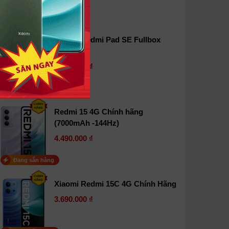
Đang sẵn hàng
Xiaomi Redmi Pad SE Fullbox
(sẵn TV)
3.390.000 ₫
Đang sẵn hàng
Redmi 15 4G Chính hãng
(7000mAh -144Hz)
4.490.000 ₫
Đang sẵn hàng
Xiaomi Redmi 15C 4G Chính Hãng
3.690.000 ₫