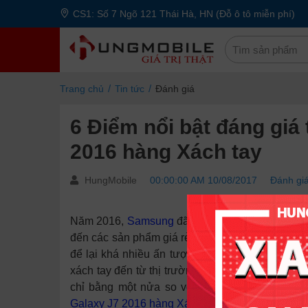
CS1: Số 7 Ngõ 121 Thái Hà, HN (Đỗ ô tô miễn phí)
Trang chủ
Tin tức
Đánh giá
6 Điểm nổi bật đáng giá
2016 hàng Xách tay
HungMobile
00:00:00 AM 10/08/2017
Đánh gi
Năm 2016,
Samsung
đã thay đổi hàng loạt thế 
đến các sản phẩm giá rẻ. Và ở phân khúc giá r
để lại khá nhiều ấn tượng cho người dùng. Hiệ
xách tay đến từ thị trường Trung Quốc có mã J
chỉ bằng một nửa so với phiên bản chính hã
Galaxy J7 2016 hàng Xách tay
.