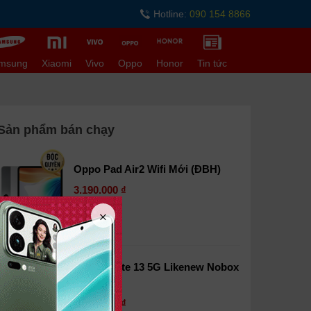
Hotline:
090 154 8866
msung
Xiaomi
Vivo
Oppo
Honor
Tin tức
Sản phẩm bán chạy
Oppo Pad Air2 Wifi Mới (ĐBH)
3.190.000 ₫
Đang sẵn hàng
Redmi Note 13 5G Likenew Nobox
(Sẵn TV)
3.590.000 ₫