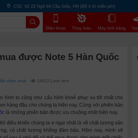
CS2: Số 22 Ngõ 68 Cầu Giấy, HN (Đỗ ô tô miễn phí)
Điện thoại
Thay màn
Máy tính bảng
Sa
 mua được Note 5 Hàn Quốc
dẫn chọn mua
14422 Lượt xem
n hình to cũng như cấu hình khoẻ phục vụ tốt nhất cho
họn hàng đầu cho chúng ta hiện nay. Cùng với phiên bản
ốc
là những phiên bản được ưu chuộng nhất hiện nay.
hì điều khiến chúng ta e ngại nhất là về chất lượng sản
dựng, có chất lượng không đảm bảo. Hôm nay, mình sẽ
 số lưu ý nhỏ để có thể mua được cho mình một chiếc