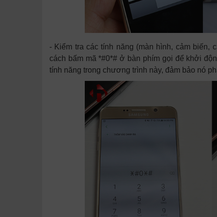
- Kiểm tra các tính năng (màn hình, cảm biến, c
cách bấm mã *#0*# ở bàn phím gọi để khởi động c
tính năng trong chương trình này, đảm bảo nó p