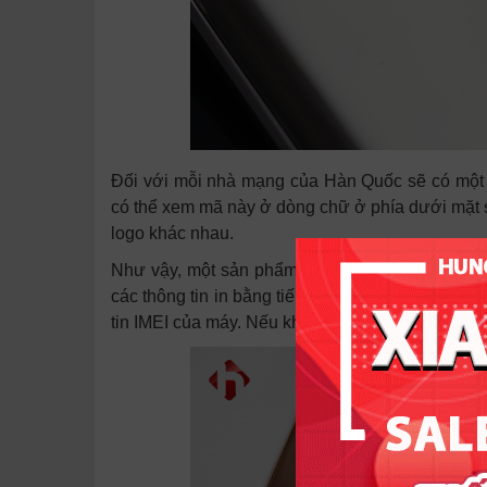
Đối với mỗi nhà mạng của Hàn Quốc sẽ có mộ
có thể xem mã này ở dòng chữ ở phía dưới mặt 
logo khác nhau.
Như vậy, một sản phẩm Note 5 Hàn Quốc sẽ ph
các thông tin in bằng tiếng Hàn Quốc ở phía d
tin IMEI của máy. Nếu không có đầy đủ những th