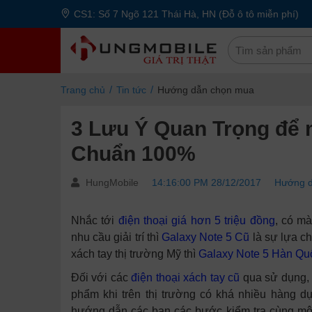
CS1: Số 7 Ngõ 121 Thái Hà, HN (Đỗ ô tô miễn phí)
Trang chủ
Tin tức
Hướng dẫn chọn mua
3 Lưu Ý Quan Trọng để
Chuẩn 100%
HungMobile
14:16:00 PM 28/12/2017
Hướng 
Nhắc tới
điện thoại giá hơn 5 triệu đồng
, có mà
nhu cầu giải trí thì
Galaxy Note 5 Cũ
là sự lựa c
xách tay thị trường Mỹ thì
Galaxy Note 5 Hàn Qu
Đối với các
điện thoại xách tay cũ
qua sử dụng, t
phẩm khi trên thị trường có khá nhiều hàng 
hướng dẫn các bạn các bước kiểm tra cùng một