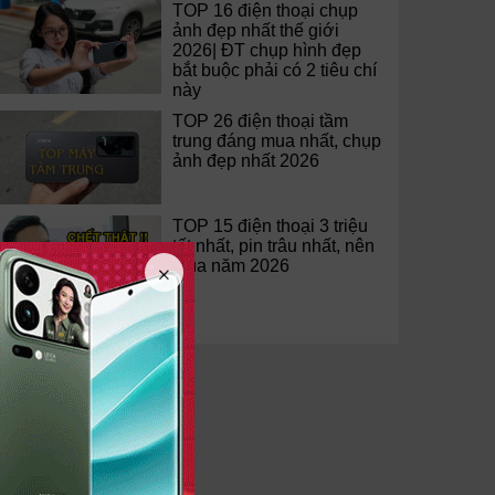
TOP 16 điện thoại chụp
ảnh đẹp nhất thế giới
2026| ĐT chụp hình đẹp
bắt buộc phải có 2 tiêu chí
này
TOP 26 điện thoại tầm
trung đáng mua nhất, chụp
ảnh đẹp nhất 2026
TOP 15 điện thoại 3 triệu
tốt nhất, pin trâu nhất, nên
mua năm 2026