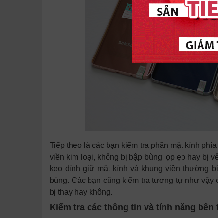
Tiếp theo là các bạn kiểm tra phần mặt kính ph
viền kim loại, không bị bập bùng, ọp ẹp hay bị vê
keo dính giữ mặt kính và khung viền thường bị
bùng. Các bạn cũng kiểm tra tương tự như vậy 
bị thay hay không.
Kiểm tra các thông tin và tính năng bên