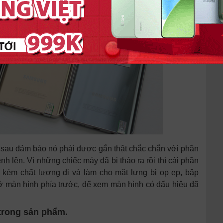
ía sau đảm bảo nó phải được gắn thật chắc chắn với phần
nh lên. Vì những chiếc máy đã bị tháo ra rồi thì cái phần
 kém chất lượng đi và làm cho mặt lưng bị ọp ẹp, bập
ở màn hình phía trước, để xem màn hình có dấu hiệu đã
 trong sản phẩm.