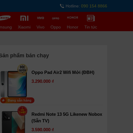
Hotline:
090 154 8866
msung
Xiaomi
Vivo
Oppo
Honor
Tin tức
Sản phẩm bán chạy
Oppo Pad Air2 Wifi Mới (ĐBH)
3.290.000 ₫
Đang sẵn hàng
Redmi Note 13 5G Likenew Nobox
(Sẵn TV)
3.590.000 ₫