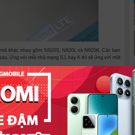
t mã khác nhau gồm: N920S, N920L và N920K. Các bạn
sau. Ứng với mỗi nhà mạng S,L hay K thì sẽ ứng với một
ải có mặt sau đầy đủ logo nhà mạng, logo
Samsung
và
ưới có mã sản phẩm ứng với Logo nhà mạng và các thông
ứ như vậy, chắc chắn máy đã bị thay vỏ.